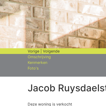
Vorige
|
Volgende
Omschrijving
Kenmerken
Foto's
Jacob Ruysdaelst
Deze woning is verkocht