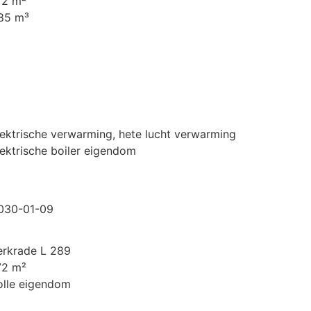
72 m²
85 m³
lektrische verwarming, hete lucht verwarming
lektrische boiler eigendom
030-01-09
erkrade L 289
72 m²
olle eigendom