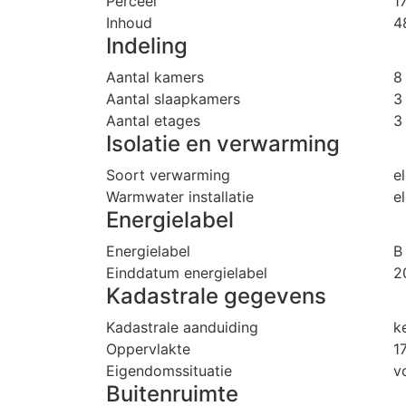
Perceel
1
Inhoud
4
Indeling
Aantal kamers
8
Aantal slaapkamers
3
Aantal etages
3
Isolatie en verwarming
Soort verwarming
e
Warmwater installatie
e
Energielabel
Energielabel
B
Einddatum energielabel
2
Kadastrale gegevens
Kadastrale aanduiding
k
Oppervlakte
1
Eigendomssituatie
v
Buitenruimte