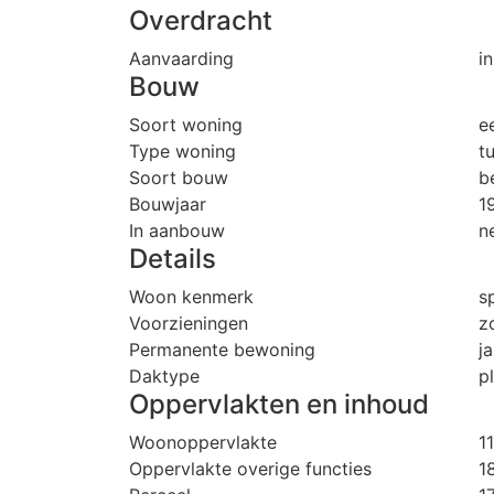
Overdracht
Aanvaarding
i
Bouw
Soort woning
e
Type woning
t
Soort bouw
b
Bouwjaar
1
In aanbouw
n
Details
Woon kenmerk
s
Voorzieningen
z
Permanente bewoning
ja
Daktype
p
Oppervlakten en inhoud
Woonoppervlakte
1
Oppervlakte overige functies
1