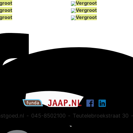
groot
Vergroot
groot
Vergroot
groot
Vergroot
stgoed.nl
-
045-8502100
-
Teutelebroekstraat 30