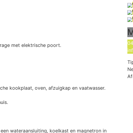
M
04
rage met elektrische poort.
in
Ti
Ne
Af
che kookplaat, oven, afzuigkap en vaatwasser.
uis.
en wateraansluiting, koelkast en magnetron in