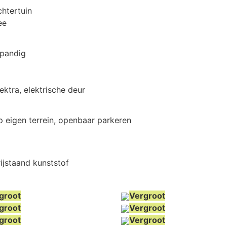
chtertuin
ee
npandig
lektra, elektrische deur
p eigen terrein, openbaar parkeren
rijstaand kunststof
groot
Vergroot
groot
Vergroot
groot
Vergroot