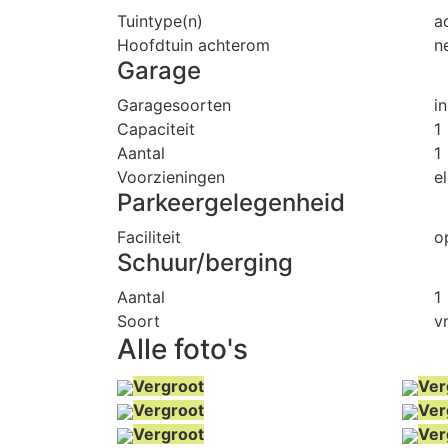
Tuintype(n)
a
Hoofdtuin achterom
n
Garage
Garagesoorten
i
Capaciteit
1
Aantal
1
Voorzieningen
e
Parkeergelegenheid
Faciliteit
o
Schuur/berging
Aantal
1
Soort
v
Alle foto's
Vergroot
Ver
Vergroot
Ver
Vergroot
Ver