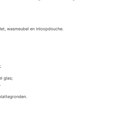
let, wasmeubel en inloopdouche.
;
l glas;
.
plattegronden.