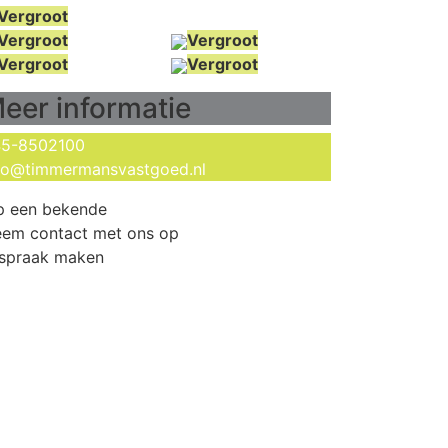
Vergroot
Vergroot
Vergroot
Vergroot
Vergroot
eer informatie
5-8502100
fo@timmermansvastgoed.nl
p een bekende
em contact met ons op
spraak maken