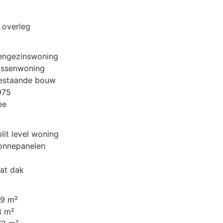
n overleg
engezinswoning
ussenwoning
estaande bouw
975
ee
plit level woning
onnepanelen
lat dak
19 m²
8 m²